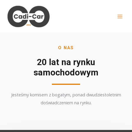
Skip
MAI
to
MEN
content
O NAS
20 lat na rynku
samochodowym
Jesteśmy komisem z bogatym, ponad dwudziestoletnim
doświadczeniem na rynku.